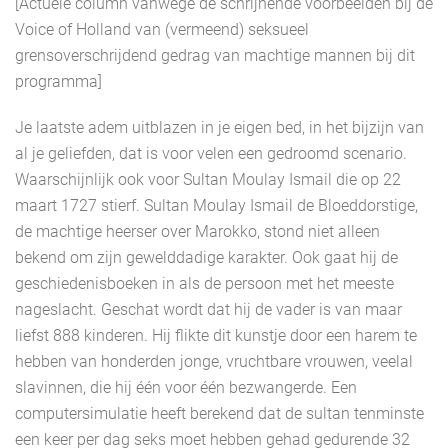
[Actuele column vanwege de schrijnende voorbeelden bij de
Voice of Holland van (vermeend) seksueel
grensoverschrijdend gedrag van machtige mannen bij dit
programma]
Je laatste adem uitblazen in je eigen bed, in het bijzijn van
al je geliefden, dat is voor velen een gedroomd scenario.
Waarschijnlijk ook voor Sultan Moulay Ismail die op 22
maart 1727 stierf. Sultan Moulay Ismail de Bloeddorstige,
de machtige heerser over Marokko, stond niet alleen
bekend om zijn gewelddadige karakter. Ook gaat hij de
geschiedenisboeken in als de persoon met het meeste
nageslacht. Geschat wordt dat hij de vader is van maar
liefst 888 kinderen. Hij flikte dit kunstje door een harem te
hebben van honderden jonge, vruchtbare vrouwen, veelal
slavinnen, die hij één voor één bezwangerde. Een
computersimulatie heeft berekend dat de sultan tenminste
een keer per dag seks moet hebben gehad gedurende 32