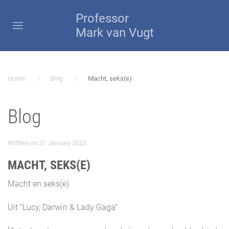
Professor
Mark van Vugt
Home
Blog
Macht, seks(e)
Blog
Written on
21 January 2022
.
MACHT, SEKS(E)
Macht en seks(e)
Uit "Lucy, Darwin & Lady Gaga"